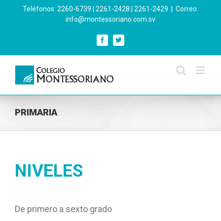
Skip
Teléfonos: 2260-6739 | 2261-2428 | 2261-2429
|
Correo:
to
info@montessoriano.com.sv
content
Facebook
Twitter
PRIMARIA
NIVELES
De primero a sexto grado