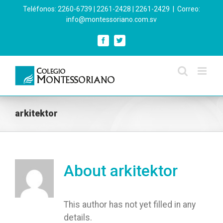
Skip
Teléfonos: 2260-6739 | 2261-2428 | 2261-2429
|
Correo:
to
info@montessoriano.com.sv
content
Facebook
Twitter
arkitektor
About
arkitektor
This author has not yet filled in any
details.