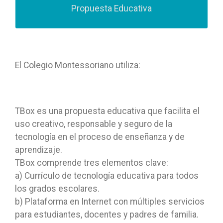
programa de inglés desde Parvularia 4 hasta
Propuesta Educativa
bachillerato. Incluyendo Inglés intensivo en
Bachillerato
El Colegio Montessoriano utiliza:
TBox es una propuesta educativa que facilita el
uso creativo, responsable y seguro de la
tecnología en el proceso de enseñanza y de
aprendizaje.
TBox comprende
tres elementos clave:
a) Currículo de tecnología educativa para todos
los grados escolares.
b) Plataforma en Internet con múltiples servicios
para estudiantes, docentes y padres de familia.