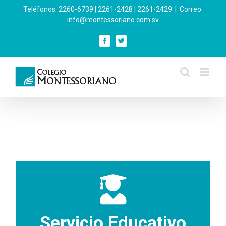
Skip
Teléfonos: 2260-6739 | 2261-2428 | 2261-2429
|
Correo:
to
info@montessoriano.com.sv
content
Facebook
Twitter
Para niños y jóvenes desde educación
Inicial hasta bachillerato.
Servicio Educativo