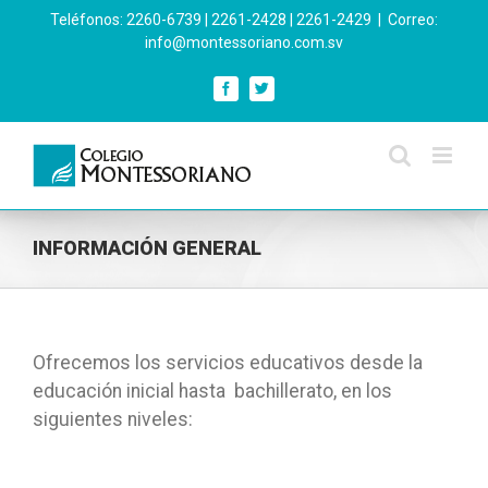
Skip
Teléfonos: 2260-6739 | 2261-2428 | 2261-2429
|
Correo:
to
info@montessoriano.com.sv
content
Facebook
Twitter
INFORMACIÓN GENERAL
Ofrecemos los servicios educativos desde la
educación inicial hasta bachillerato, en los
siguientes niveles: