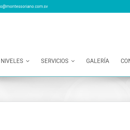
nfo@montessoriano.com.sv
NIVELES
SERVICIOS
GALERÍA
CO